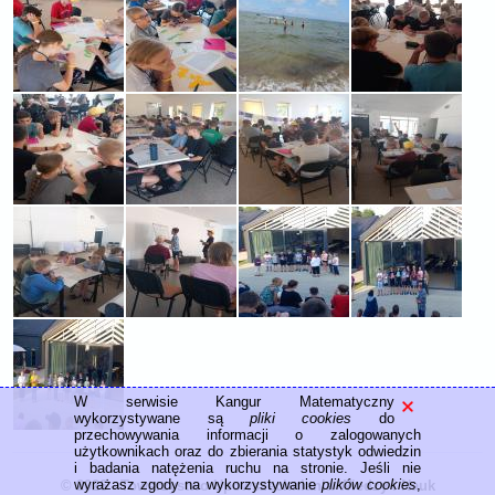
W serwisie Kangur Matematyczny
wykorzystywane są
pliki cookies
do
przechowywania informacji o zalogowanych
użytkownikach oraz do zbierania statystyk odwiedzin
i badania natężenia ruchu na stronie. Jeśli nie
wyrażasz zgody na wykorzystywanie
plików cookies
,
© 2026 - Towarzystwo Upowszechniania Wiedzy i Nauk