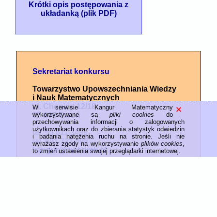
Krótki opis postępowania z
układanką (plik PDF)
Sekretariat konkursu
Towarzystwo Upowszechniania Wiedzy
i Nauk Matematycznych
ul. Chopina 12/18
W serwisie Kangur Matematyczny
wykorzystywane są
pliki cookies
do
87-100 Toruń
przechowywania informacji o zalogowanych
użytkownikach oraz do zbierania statystyk odwiedzin
tel. 56 611 3499
i badania natężenia ruchu na stronie. Jeśli nie
tel. 691 721 898
wyrażasz zgody na wykorzystywanie
plików cookies
,
kangur@mat.umk.pl
to zmień ustawienia swojej przeglądarki internetowej.
© 2026 - Towarzystwo Upowszechniania Wiedzy i Nauk